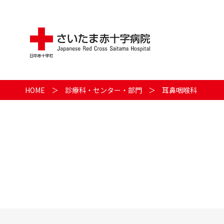
HOME
診療科・センター・部門
耳鼻咽喉科
メニュー
外来
入院
健診･人間ドック
診療科･センター･部門
各種ご相談
治験･臨床研究