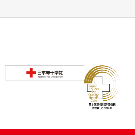
度
合
救
周
命
産
救
期
急
母
セ
子
ン
医
タ
療
ー
セ
ン
タ
ー
総
合
支
援