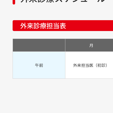
緩和ケア研修会修了
障害者自立支援法指定医
身体障害者福祉法指定医
緩和ケア研修会修了
外来診療担当表
月
午前
外来担当医（初診）