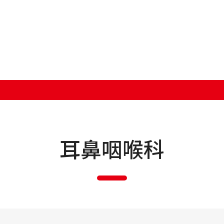
日本語
ENGLISH
開
中文（简体字）
受
耳鼻咽喉科
診
中文（繁體字）
休
한국어
土曜
念
Tiếng Việt
事
বাংলা
初