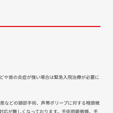
内科
呼吸
器内
科
膠原
病・
どや首の炎症が強い場合は緊急入院治療が必要に
リウ
マチ
内科
患などの頸部手術、声帯ポリープに対する喉頭微
脳神
対応が難しくなっております。手術用顕微鏡、手
経内