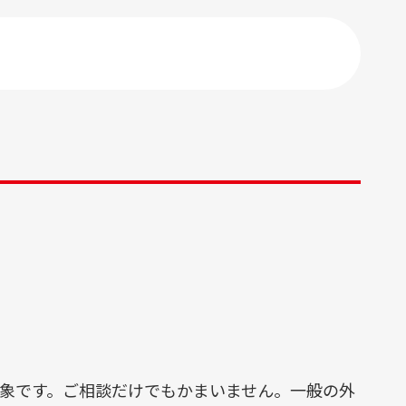
診は他の医療機関からの紹介状が必要です。
約センター（平日 9：00〜16：00）
L.
048-852-1180
外来診療担当表
フロア案内
象です。ご相談だけでもかまいません。一般の外