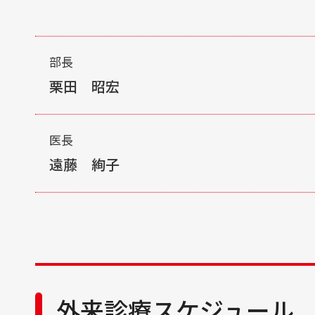
部長
栗田 昭宏
専門領域
医長
遠藤 絢子
耳科学
耳鼻咽喉科一般
所属学会 ・資格取得状況
日本耳鼻咽喉科頭頸部外科学会 耳鼻咽喉科専門
所属学会 ・資格取得状況
日本耳鼻咽喉科頭頸部外科学会 補聴器適合判定
日本耳鼻咽喉科頭頸部外科学会 耳鼻咽喉科専
日本気管食道科学会 気管食道科専門医
外来診療スケジュール
日本耳鼻咽喉科頭頸部外科学会 補聴器適合判