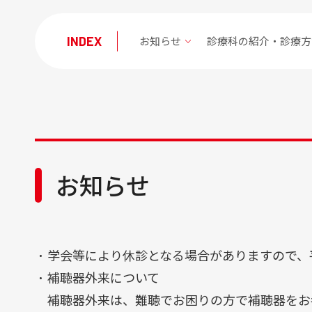
医療関係者の方
お知らせ
診療科の紹介・診療方
医療関係者の方
地域医療連携
薬-薬連携
治験・製造販売後調査
セカンドオピニオン外来
入札･契約情報
お知らせ
採用情報
採用情報
学会等により休診となる場合がありますので、
臨床研修･専門研修
補聴器外来について
補聴器外来は、難聴でお困りの方で補聴器をお