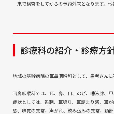
来で検査をしてからの予約外来となります。他
病院案内
病院案内
病院情報
病院指標･実績
フロア案内･施設
病院の取り組み
診療科の紹介・診療方
ボランティア活動
病児保育室
宗教的要望について
すぐわかる病院の魅力とポイ
地域の基幹病院の耳鼻咽喉科として、患者さんに
耳鼻咽喉科では、耳、鼻、口、のど、唾液腺、甲
お知らせ
症状としては、難聴、耳鳴り、耳詰まり感、耳が
お知らせ
感、味覚の異常、声がれ、飲み込みの異常、頸部