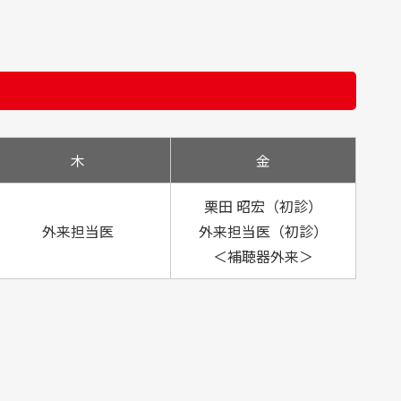
口腔
外科
木
金
栗田 昭宏（初診）
外来担当医
外来担当医（初診）
＜補聴器外来＞
高
総