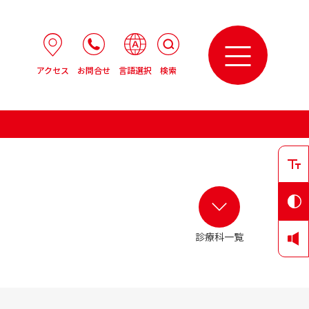
アクセス
お問合せ
言語選択
検索
外来のご案内
門時間
8:00
付時間
8:20~17:00
療時間
9:00~17:00
診日
診療科一覧
･日曜･祝祭日･年末年始（12/29〜1/3） 創立記
日･国民の休日
前予約
診･再診ともに事前予約が必要です。