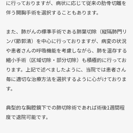
に行っておりますが、病状に応じて従来の肋骨切離を
ボランティア活動
伴う開胸手術を選択することもあります。
病児保育室
また、肺がんの標準手術である肺葉切除（縦隔肺門リ
宗教的要望について
ンパ節郭清）を中心に行っておりますが、病変の状況
や患者さんの呼吸機能を考慮しながら、肺を温存する
すぐわかる病院の魅力とポイント
縮小手術（区域切除・部分切除）も積極的に行ってお
ります。上記で述べましたように、当院では患者さん
お知らせ
毎に適切な治療方法を選択するように心がけておりま
す。
お知らせ
典型的な胸腔鏡下での肺切除術であれば術後1週間程
広報誌「かがやき」
度で退院可能です。