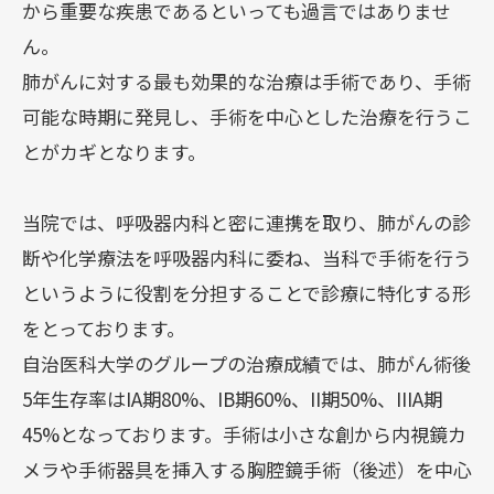
から重要な疾患であるといっても過言ではありませ
ん。
採用情報
肺がんに対する最も効果的な治療は手術であり、手術
臨床研修･専門研修
可能な時期に発見し、手術を中心とした治療を行うこ
とがカギとなります。
病院案内
当院では、呼吸器内科と密に連携を取り、肺がんの診
断や化学療法を呼吸器内科に委ね、当科で手術を行う
というように役割を分担することで診療に特化する形
病院案内
をとっております。
病院情報
自治医科大学のグループの治療成績では、肺がん術後
病院指標･実績
5年生存率はIA期80%、IB期60%、II期50%、IIIA期
45%となっております。手術は小さな創から内視鏡カ
フロア案内･施設
メラや手術器具を挿入する胸腔鏡手術（後述）を中心
病院の取り組み