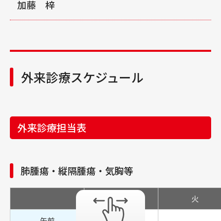
加藤 梓
日本呼吸器内視鏡学会 気管支鏡専門医 / 指導医
呼吸器外科全般
日本呼吸器内視鏡学会 評議員
呼吸器外科専門医合同委員会 呼吸器外科専門医
所属学会 ・資格取得状況
胸腔鏡安全技術認定医
肺がんCT検診認定医
日本外科学会 外科専門医
外来診療スケジュール
日本がん治療認定医機構 がん治療認定医
日本呼吸器学会 呼吸器専門医
臨床研修指導医
日本呼吸器外科学会 呼吸器外科専門医
緩和ケア研修会修了
日本呼吸器内視鏡学会 気管支鏡専門医 / 指導医
外来診療担当表
胸腔鏡安全技術認定医
日本がん治療認定機構 がん治療認定医
日本肺癌学会 暫定指導医
肺腫瘍・縦隔腫瘍・気胸等
日本結核病学会 結核・坑酸菌症認定医
日本呼吸器外科学会 ロボット支援手術プロクター
月
火
認定医
緩和ケア研修会修了
午前
加藤 梓