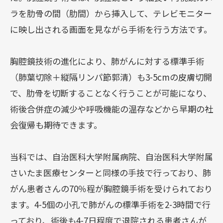
ラを肋骨の間（肋間）から挿入して、テレビモニター
に映し出される画面を見ながら手術を行う方法です。
胸腔鏡技術の進化により、肺がんに対する標準手術
（肺葉切除＋縦隔リンパ節郭清）も3-5cmの皮膚切開
で、肋骨を切断することなく行うことが可能になり、
術後合併症の減少や呼吸機能の温存などから早期の社
会復帰も期待できます。
当科では、自治医科大学附属病院、自治医科大学附属
さいたま医療センターと同様の手技で行っており、肺
がん患者さんの70％程が胸腔鏡手術を受けられており
ます。4-5個の小孔で肺がんの標準手術を2-3時間で行
っており、術後も4-7日程度で退院される患者さんが