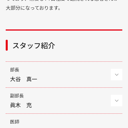
大部分になっております。
スタッフ紹介
部長
大谷 真一
所属学会 ・資格取得状況
副部長
眞木 充
日本外科学会 外科専門医 / 指導医
日本呼吸器学会 呼吸器専門医 / 指導医
専門領域
医師
日本呼吸器外科学会 評議員