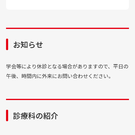
診療科･センター･部門
各種ご相談
治験･臨床研究
お知らせ
外来診療担当表
学会等により休診となる場合がありますので、平日の
午後、時間内に外来にお問い合わせください。
外来受付番号表示
診断書作成・診療情報開示の手続き
診療科の紹介