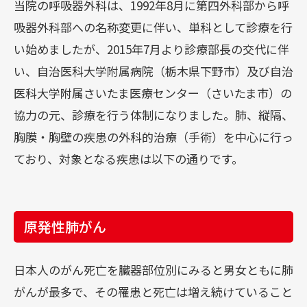
当院の呼吸器外科は、1992年8月に第四外科部から呼
医療関係者の方
吸器外科部への名称変更に伴い、単科として診療を行
い始めましたが、2015年7月より診療部長の交代に伴
い、自治医科大学附属病院（栃木県下野市）及び自治
医療関係者の方
医科大学附属さいたま医療センター（さいたま市）の
地域医療連携
協力の元、診療を行う体制になりました。肺、縦隔、
胸膜・胸壁の疾患の外科的治療（手術）を中心に行っ
薬-薬連携
ており、対象となる疾患は以下の通りです。
治験・製造販売後調査
セカンドオピニオン外来
原発性肺がん
入札･契約情報
日本人のがん死亡を臓器部位別にみると男女ともに肺
採用情報
がんが最多で、その罹患と死亡は増え続けていること