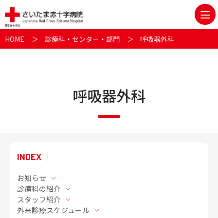
HOME
診療科・センター・部門
呼吸器外科
文字拡大･縮小
白黒反転表示
音声読み上げ
呼吸器外科
メニュー
外来
お知らせ
入院
診療科の紹介
スタッフ紹介
健診･人間ドック
外来診療スケジュール