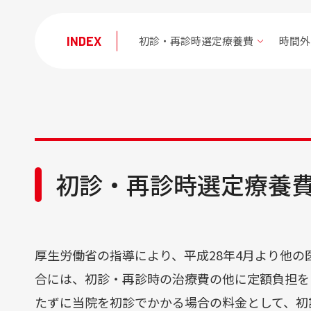
医療関係者の方
初診・再診時選定療養費
時間外
医療関係者の方
地域医療連携
薬-薬連携
治験・製造販売後調査
セカンドオピニオン外来
入札･契約情報
初診・再診時選定療養
採用情報
採用情報
厚生労働省の指導により、平成28年4月より他の
臨床研修･専門研修
合には、初診・再診時の治療費の他に定額負担を
たずに当院を初診でかかる場合の料金として、初診料