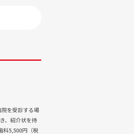
診は他の医療機関からの紹介状が必要です。
約センター（平日 9：00〜16：00）
L.
048-852-1180
外来診療担当表
フロア案内
病院を受診する場
き、紹介状を持
5,500円（税