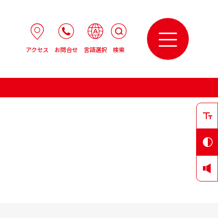
アクセス
お問合せ
言語選択
検索
外来のご案内
門時間
8:00
付時間
8:20~17:00
療時間
9:00~17:00
診日
･日曜･祝祭日･年末年始（12/29〜1/3） 創立記
日･国民の休日
前予約
診･再診ともに事前予約が必要です。