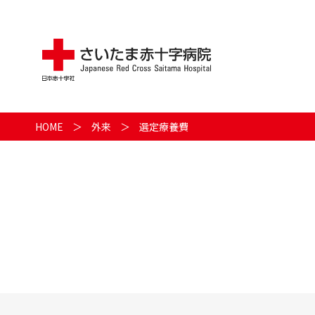
HOME
外来
選定療養費
メニュー
外来
入院
健診･人間ドック
診療科･センター･部門
各種ご相談
治験･臨床研究