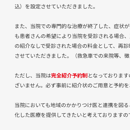
病院案内
込）を設定させていただきました。
病院案内
病院情報
また、当院での専門的な治療が終了した、症状が
病院指標･実績
も患者さんの希望により当院を受診される場合、
フロア案内･施設
の紹介なしで受診された場合の料金として、再診時選
病院の取り組み
させていただきました。（救急車での来院等、徴
ボランティア活動
病児保育室
ただし、当院は
完全紹介予約制
となっております
宗教的要望について
すぐわかる病院の魅力とポイ
ざいません。必ず事前に紹介状のご用意と予約を
当院においても地域のかかりつけ医と連携を図る
お知らせ
化した医療を提供してきたいと考えておりますの
お知らせ