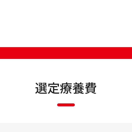
日本語
ENGLISH
開
中文（简体字）
受
選定療養費
診
中文（繁體字）
休
한국어
土曜
念
Tiếng Việt
事
বাংলা
初