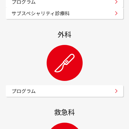
プログラム
医療関係者の方
サブスペシャリティ診療科
外科
医療関係者の方
地域医療連携
薬-薬連携
治験・製造販売後調査
セカンドオピニオン外来
プログラム
入札･契約情報
救急科
採用情報