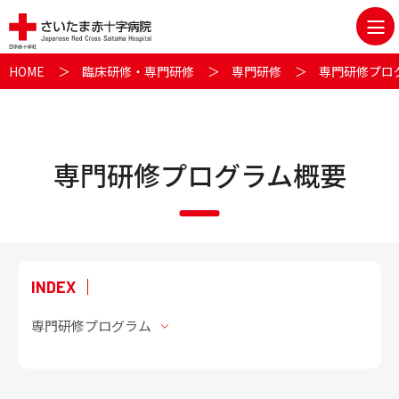
HOME
臨床研修・専門研修
専門研修
専門研修プロ
文字拡大･縮小
白黒反転表示
音声読み上げ
専門研修プログラム概要
メニュー
外来
専門研修プログラム
入院
健診･人間ドック