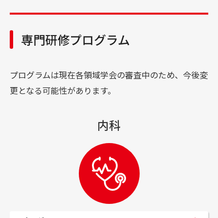
診療科･センター･部門
各種ご相談
専門研修プログラム
治験･臨床研究
プログラムは現在各領域学会の審査中のため、今後変
更となる可能性があります。
外来診療担当表
内科
外来受付番号表示
診断書作成・診療情報開示の手続き