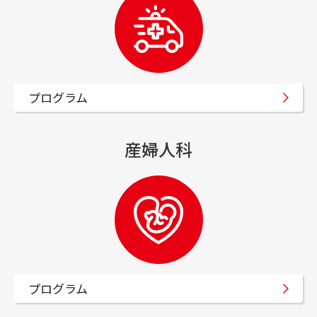
採用情報
臨床研修･専門研修
プログラム
病院案内
産婦人科
病院案内
病院情報
病院指標･実績
フロア案内･施設
プログラム
病院の取り組み